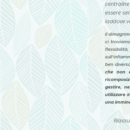
centralin
essere se
laddove v
Il dimagrim
ci troviamo
flessibilit
sull'infiam
ben divers
che non è
ricomposiz
gestire, n
utilizzare
una immine
Riassu