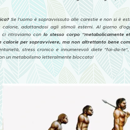
fica?
Se l'uomo è sopravvissuto alle carestie e non si è est
 calorie, adattandosi agli stimoli esterni. Al giorno d'o
, ci ritroviamo con
lo stesso corpo "metabolicamente ef
e calorie per sopravvivere, ma non altrettanto bene co
ntarietà, stress cronico e innumerevoli diete "fai-da-t
con un metabolismo letteralmente bloccato!