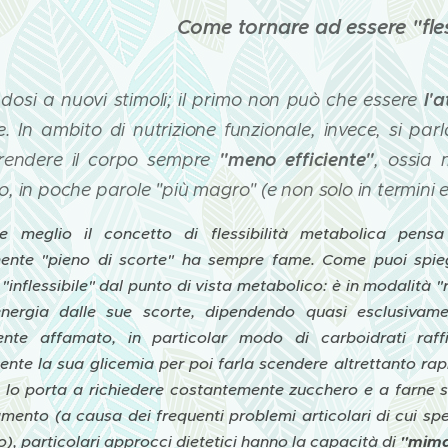
Come tornare ad essere "fles
l'a
dosi a nuovi stimoli; il primo non può che essere
e. In ambito di nutrizione funzionale, invece, si par
"meno efficiente"
rendere il corpo sempre
, ossia 
, in poche parole "più magro" (e non solo in termini e
ire meglio il concetto di flessibilità metabolica pe
ente "pieno di scorte" ha sempre fame. Come puoi spieg
"inflessibile" dal punto di vista metabolico: è in modalità 
energia dalle sue scorte, dipendendo quasi esclusivame
nte affamato, in particolar modo di carboidrati raff
nte la sua glicemia per poi farla scendere altrettanto ra
 lo porta a richiedere costantemente zucchero e a farne s
amento (a causa dei frequenti problemi articolari di cui sp
), particolari approcci dietetici hanno la capacità di
"mimar