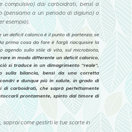
e compulsivo) dai carboidrati, bensì a
io (pensiamo a un periodo di digiuno) o
er esempio).
 un deficit calorico è il punto di partenza; se
a prima cosa da fare è fargli riacquisire la
io agendo sullo stile di vita, sul microbiota,
rare in modo differente un deficit calorico
,
ciò si traduce in un dimagrimento "reale",
sulla bilancia, bensì da una corretta
ondri e dunque più in salute, in grado di
ti di carboidrati, che saprà perfettamente
stoccarli prontamente, spinto dal timore di
saprai come gestirti le tue scorte in