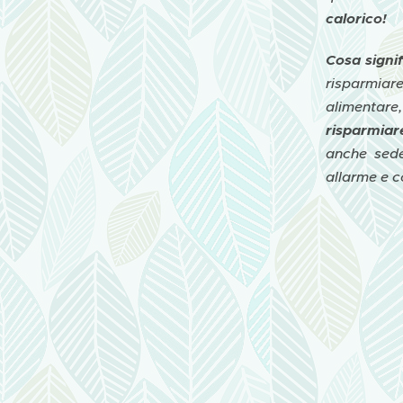
calorico!
Cosa signi
risparmiare
alimentare
risparmiar
anche sede
allarme e 