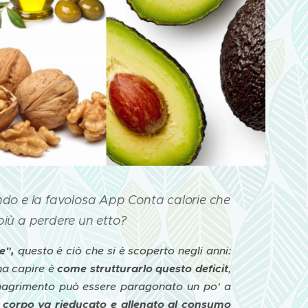
uando e la favolosa App Conta calorie che
più a perdere un etto?
e",
questo è ciò che si è scoperto negli anni:
gna capire è
come strutturarlo questo deficit
,
 dimagrimento può essere paragonato un po' a
uo corpo va rieducato e allenato al consumo