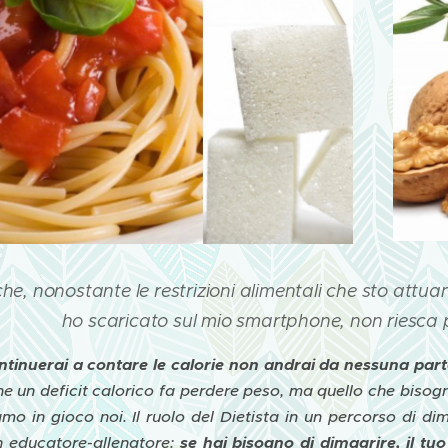
che, nonostante le restrizioni alimentali che sto att
ho scaricato sul mio smartphone, non riesca 
ntinuerai a contare le calorie non andrai da nessuna part
che un deficit calorico fa perdere peso, ma quello che biso
amo in gioco noi. Il ruolo del Dietista in un percorso di
un educatore-allenatore:
se hai bisogno di dimagrire, il t