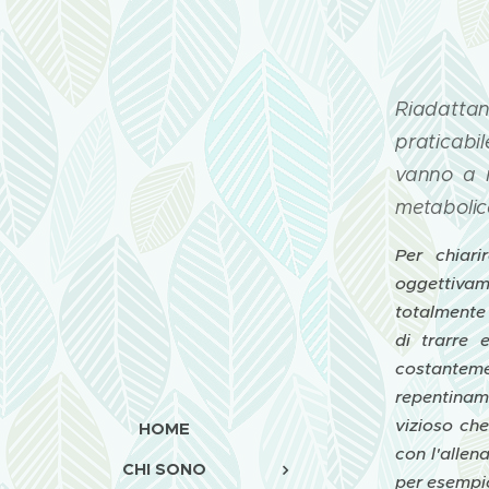
Riadattan
praticabil
vanno a 
metabolico
Per chiar
oggettivam
totalmente 
di trarre 
costanteme
repentiname
vizioso che
HOME
con l'allen
CHI SONO
per esempio