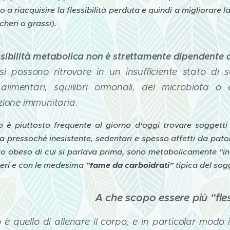
o a riacquisire la flessibilità perduta e quindi a migliorare l
cheri o grassi).
essibilità metabolica non è strettamente dipendente 
si possono ritrovare in un insufficiente stato di s
 alimentari, squilibri ormonali, del microbiota o
zione immunitaria.
 è piuttosto frequente al giorno d'oggi trovare soggett
 pressochè inesistente, sedentari e spesso affetti da pato
o obeso di cui si parlava prima, sono metabolicamente "inf
heri e con le medesima
"fame da carboidrati"
tipica del so
A che scopo essere più "fles
o è quello di allenare il corpo, e in particolar modo 