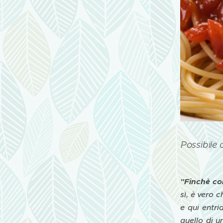
Possibile 
"Finchè co
sì, è vero 
e qui entri
quello di 