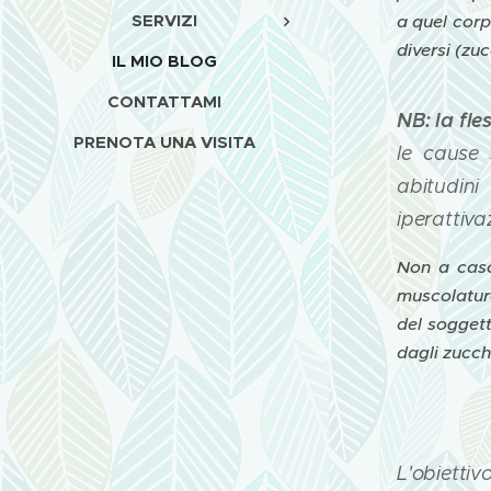
SERVIZI
a quel corp
diversi (zuc
IL MIO BLOG
CONTATTAMI
NB: la fl
PRENOTA UNA VISITA
le cause 
abitudini
iperattiva
Non a caso
muscolatura
del soggett
dagli zucc
L'obiettiv