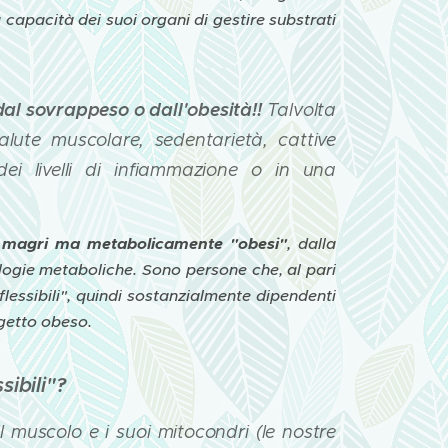
a capacità dei suoi organi di gestire substrati
dal sovrappeso o dall'obesità!!
Talvolta
alute muscolare, sedentarietà, cattive
 dei livelli di infiammazione o in una
i
magri ma metabolicamente "obesi"
, dalla
logie metaboliche. Sono persone che, al pari
lessibili", quindi sostanzialmente dipendenti
ggetto obeso.
sibili"?
il muscolo e i suoi mitocondri (le nostre