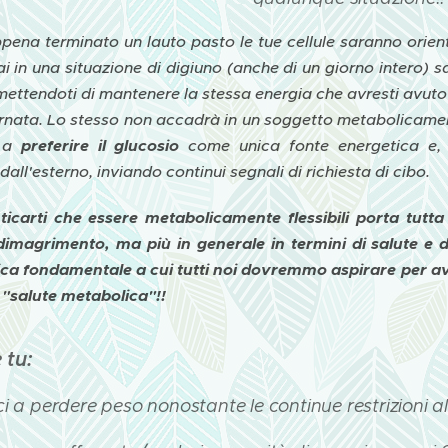
pena terminato un lauto pasto le tue cellule saranno orien
rai in una situazione di digiuno (anche di un giorno intero)
mettendoti di mantenere la stessa energia che avresti avuto 
ornata. Lo stesso non accadrà in un soggetto metabolicamente
o a
preferire il glucosio
come unica fonte energetica e, 
dall'esterno, inviando continui segnali di richiesta di cibo.
icarti che essere metabolicamente flessibili porta tutta
 dimagrimento, ma più in generale in termini di salute e d
tica fondamentale a cui tutti noi dovremmo aspirare per av
"salute metabolica"!!
 tu:
ci a perdere peso nonostante le continue restrizioni a