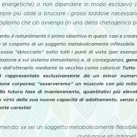
e energetiche) a non dipendere in modo esclusivo (
mpre più abile a bruciare i grassi laddove necessar
ogliamo che ciò avvenga (in una dieta chetogenica p
ento è naturalmente il primo obiettivo in questi casi e creare
 al cospetto di un soggetto metabolicamente inflessibile l
à, ossia "sbloccarlo" sotto tutti i punti di vista (per esemp
mazione e sul sistema immunitario) e, di conseguenza,
gene
o dall'ottenerlo mediante la vecchia conta calorica!
Tutto 
 rappresentato esclusivamente da un minor numero 
ione corporea; "osserveremo" un muscolo con più mitoc
ella futura fase di mantenimento, quantitativi più eleva
 in virtù della sua nuova capacità di adattamento, senza 
nte carestia!
mendo: se sei un soggetto metabolicamente flessibile, 
qualunque situazione!!