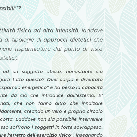
sibili"?
ttività fisica ad alta intensità
,
laddove
approcci dietetici
la di tipologie di
che
meno risparmiatore dal punto di vista
stetici).
nsa ad un soggetto obeso; nonostante sia
arti tutto questo? Quel corpo è diventato
"risparmio energetico" e ha perso la capacità
nte da ciò che introduce dall'esterno. E'
inati, che non fanno altro che innalzare
pidamente, creando un vero e proprio circolo
corta. Laddove non sia possibile intervenire
esso soffrono i soggetti in forte sovrappeso,
e l'effetto dell'esercizio fisico"
, insegnando