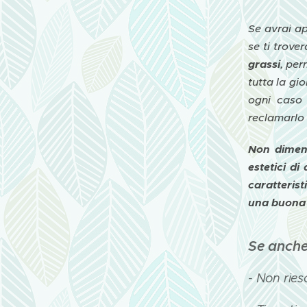
Se avrai ap
se ti trove
grassi
, per
tutta la gi
ogni cas
reclamarlo 
Non diment
estetici di
caratteris
una buona 
Se anche
- Non ries