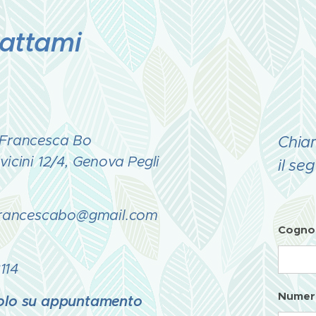
attami
 Francesca Bo
Chia
vicini 12/4, Genova Pegli
il se
.francescabo@gmail.com
Cogno
114
Numero
olo su appuntamento