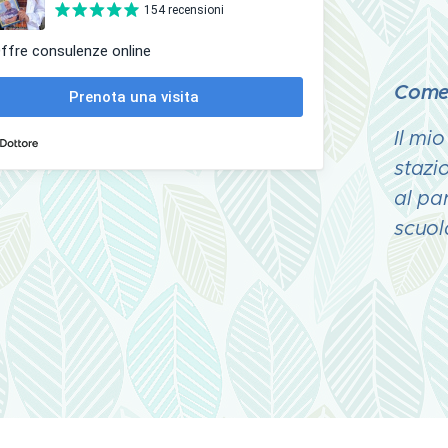
Come
Il mi
stazi
al pa
scuol